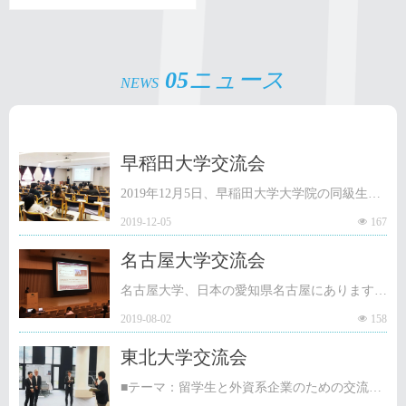
グサービス
05
ニュース
NEWS
早稻田大学交流会
2019年12月5日、早稲田大学大学院の同級生と
2019-12-05
넶
167
中国企業が専門能力開発交流会を開催し、CES
中電株式会社も参加し、午後14時30分に取締役
名古屋大学交流会
今井氏は講演を行いました
名古屋大学、日本の愛知県名古屋にあります。
2019-08-02
넶
158
日本および世界のトップ研究大学です。中部地
方で最高の地元の大学。
東北大学交流会
■テーマ：留学生と外資系企業のための交流会