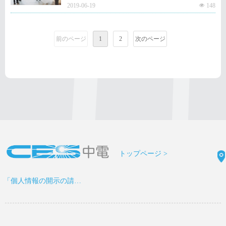
2019-06-19
넶
148
■場所： 東北大学片平さくらホール
前のページ
1
2
次のページ
トップページ >
「個人情報の開示の請求書」をDOWNLOAD >