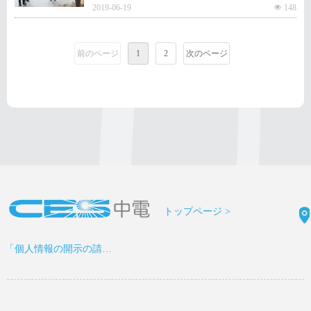
2019-06-19
넶
148
■場所： 東北大学片平さくらホール
前のページ
1
2
次のページ
トップページ >
「個人情報の開示の請求書」をDOWNLOAD >