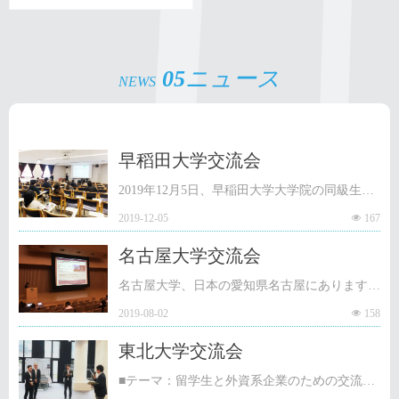
グサービス
05
ニュース
NEWS
早稻田大学交流会
2019年12月5日、早稲田大学大学院の同級生と
2019-12-05
넶
167
中国企業が専門能力開発交流会を開催し、CES
中電株式会社も参加し、午後14時30分に取締役
名古屋大学交流会
今井氏は講演を行いました
名古屋大学、日本の愛知県名古屋にあります。
2019-08-02
넶
158
日本および世界のトップ研究大学です。中部地
方で最高の地元の大学。
東北大学交流会
■テーマ：留学生と外資系企業のための交流会