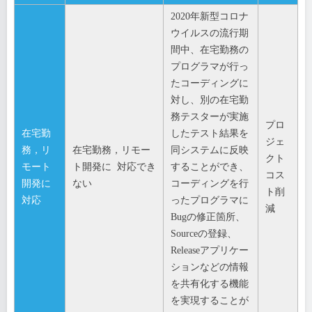
2020年新型コロナ
ウイルスの流行期
間中、在宅勤務の
プログラマが行っ
たコーディングに
対し、別の在宅勤
務テスターが実施
プロ
在宅勤
したテスト結果を
ジェ
務，リ
在宅勤務，リモー
同システムに反映
クト
モート
ト開発に 対応でき
することができ、
コス
開発に
ない
コーディングを行
ト削
対応
ったプログラマに
減
Bugの修正箇所、
Sourceの登録、
Releaseアプリケー
ションなどの情報
を共有化する機能
を実現することが