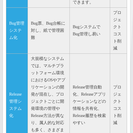
できます。
プロ
ジェ
Bug管理
Bug票、Bug台帳に
Bugシステムで
クト
システ
対し、紙で管理困
Bug管理し易い
コス
ム化
難
ト削
減
大規模なシステム
では、マルチプラ
ットフォーム環境
におけるOSやアプ
リケーションの開
Release管理自動
プロ
Release
発が混在し、プロ
化、Releaseアプリ
ジェ
管理シ
ジェクトごとに開
ケーションなどの
クト
ステム
発環境の管理や
情報を共有化、
コス
化
Release方法が異な
Release履歴を検索
ト削
り、属人的な対応
やすい
減
も多く、さまざま