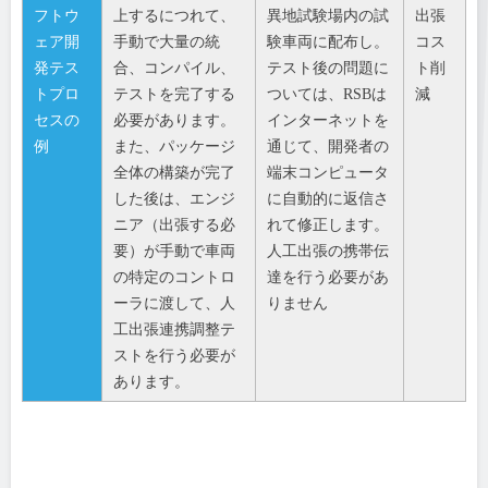
フトウ
上するにつれて、
異地試験場内の試
出張
ェア開
手動で大量の統
験車両に配布し。
コス
発テス
合、コンパイル、
テスト後の問題に
ト削
トプロ
テストを完了する
ついては、RSBは
減
セスの
必要があります。
インターネットを
例
また、パッケージ
通じて、開発者の
全体の構築が完了
端末コンピュータ
した後は、エンジ
に自動的に返信さ
ニア（出張する必
れて修正します。
要）が手動で車両
人工出張の携帯伝
の特定のコントロ
達を行う必要があ
ーラに渡して、人
りません
工出張連携調整テ
ストを行う必要が
あります。