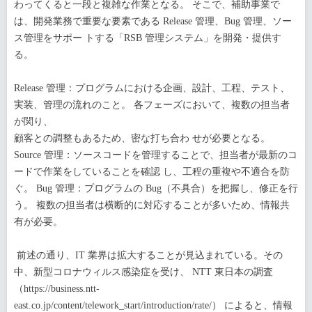
わってくると一段と複雑な作業となる。 そこで、補助事業で
は、開発業務で重要な要素である Release 管理、Bug 管理、ソー
ス管理をサポー トする「RSB 管理システム」を開発・提供す
る。
Release 管理：プログラムにおける企画、設計、工程、テスト、
実装、管理の流れのこと。 各フェーズにおいて、複数の担当者
が関り、
顧客との調整もあるため、密な打ち合わ せが必要となる。
Source 管理：ソースコードを管理することで、担当者が最新のコ
ードで作業をしていることを確認 し、工程の重複や不適合を防
ぐ。 Bug 管理：プログラムの Bug（不具合）を把握し、修正を行
う。 複数の担当者は横断的に対応することが多いため、情報共
有が必要。
前述の通り、IT 業界は拡大することが見込まれている。その
中、新型コロナウィルス感染症を受け、 NTT 東日本の調査
（https://business.ntt-
east.co.jp/content/telework_start/introduction/rate/） によると、情報