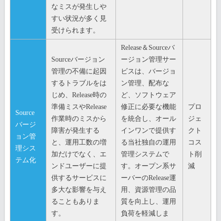
なミスが発生しや
すい状況が多く見
受けられます。
Release＆Sourceバ
Sourceバージョン
ージョン管理サー
管理の不備に起因
ビスは、バージョ
するトラブルをは
ン管理、配布な
じめ、Release時の
ど、ソフトウェア
準備ミスやRelease
修正に必要な機能
プロ
Source
作業時のミスから
を統合し、オール
ジェ
バージ
障害が発生する
インワンで提供す
クト
ョン管
と、運用工数の増
る当社独自の運用
コス
理シス
加だけでなく、エ
管理システムで
ト削
テム化
ンドユーザーに提
す。オープン系サ
減
供するサービスに
ーバーのRelease運
多大な影響を与え
用、資源管理の品
ることもありま
質を向上し、運用
す。
負荷を軽減しま