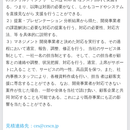
る。つまり、以降は対面の必要がなく、しかもコードやシステム
を直接見ながら 支援を行うことができる。
２）提案・プレゼンテーション 分析結果から得た、開発事業者
の課題解決に必要な対応の提案を行う。対応の必要性、対応方
法、等 を具体的に説明する。
３）マネジメント 開発事業者と決めた対応を実行する。その過
程において適宜、報告、調整、修正を行う。 当社のサービス体
制として、一社一名の担当制とする。 そして、この担当者が顧
客との連絡や調整、状況把握、対応を行う。適宜、上席がサポー
トに入るこ とで、サービスの均一性、高品質を保つ。また、社
内事務スタッフにより、各種資料作成を行い、担当 者は顧客支
援に専念することができる。 なお、開発事業者が対応できない
案件が生じた場合、一部や全体を当社で請け負い、顧客企業と共
同 対応することも可能である。これにより既存事業にも正の影
響を当たることができる。
見積連絡先：ces@cescn.jp