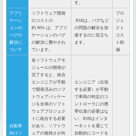
す。
アプリ
ソフトウェア開発
プロ
ケーシ
のコストの
RSBは、バグなど
ジェ
ョンの
約 80% は、アプリ
の問題の解決を加
クト
バグの
ケーションのバグ
速するのに役立ち
コス
解決に
の解決に費やされ
ます。
ト削
ついて
ています。
減
各ソフトウェアモ
ジュールの開発が
完了すると、統合
エンジニアが手動
エンジニア（出張
で開発済みのソフ
する必要）が手動
トウェアパッケー
で車両の特定のコ
ジを全体のソフト
ントローラにの携
ウェアプロジェク
帯伝達の必要はな
トに統合する必要
い、RSBはインタ
自動車
があり、ソフトウ
ーネットを通じて
向けソ
ェアの複雑さが向
自動的にコードを