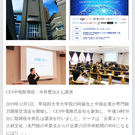
CES中电取缔役：今井豊治さん講演
2019年12月5日、早稲田大学大学院の同級生と中国企業が専門能
力開発交流会を開催し、CES中電株式会社も参加し、午後14時30
分に取締役今井氏は講演を行いました。テーマは「企業エリート
人材文化（名門校の卒業生からIT企業の日中米欧間のBSEになる
には?）」。