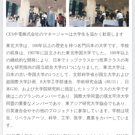
CES中電株式会社のマネージャーは大学生を温かく歓迎します
東北大学は、100年以上の歴史を持つ名門日本の大学です。学校
の前身は、1907年に設立された東北帝国大学でした。 100年以上
の継続的な開発により、日本でトップクラスかつ世界クラスの有
名な研究指向の国立総合大学の1つになりました。東北大学は、
日本の古い帝国大学の1つとして、文部科学省が国立大学および
超国際大学計画、8大学工学部連合、学術研究会議（RU11）、日
本G30、および大学院研究科に指定したトップクラスの大学です
彼はこのプランのメンバーであり、国際大学同盟の環太平洋大学
同盟の重要なメンバーであり、東アジア研究大学協会でもあり、
日英連合会やその他のプロジェクトに参加しています。学校は現
在、リベラルアーツ、科学、工学、医学、農業をカバーしていま
す。